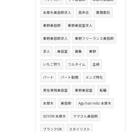
本厚木美容師求人
高歩合
業務委託
秦野美容師
秦野美容室求人
秦野美容師求人
秦野フリーランス美容師
求人
美容室
募集
秦野
いちご狩り
フルタイム
主婦
パート
パート勤務
メンズ特化
男性専用美容室
秦野美容室
転職
本厚木
美容師
Agu hair milo 本厚木
SOYON 本厚木
ママさん美容師
ブランクOK
スタイリスト