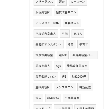
フリーランス
審査
カーローン
女性美容師
髪質改善サロン
アシスタント募集
美容師求人
平塚美容室求人
平塚
高収入
美容師アシスタント
福岡
子育て
本厚木美容室
週1ok
秦野美容室パート
美容室求人
Agu
業務委託美容室
業務委託サロン
週1
時給2000円
主婦美容師
メンズサロン
時短勤務
悩み
辞めたい
平塚美容室
ヘッドスパ
ママ美容師
本厚木美容師