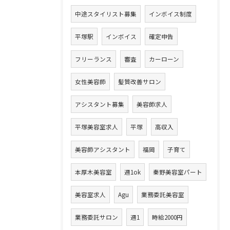
中途スタイリスト募集
インボイス制度
平塚駅
インボイス
確定申告
フリーランス
審査
カーローン
女性美容師
髪質改善サロン
アシスタント募集
美容師求人
平塚美容室求人
平塚
高収入
美容師アシスタント
福岡
子育て
本厚木美容室
週1ok
秦野美容室パート
美容室求人
Agu
業務委託美容室
業務委託サロン
週1
時給2000円