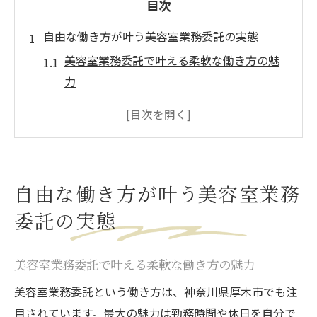
目次
自由な働き方が叶う美容室業務委託の実態
美容室業務委託で叶える柔軟な働き方の魅
力
美容室業務委託が人気の理由と実際の体験
談
美容室業務委託で得られる自由と責任のバ
ランス
自由な働き方が叶う美容室業務
業務委託美容師の現実と働き方の特徴を解
委託の実態
説
美容室業務委託のメリットとデメリットの
両面を知る
美容室業務委託で叶える柔軟な働き方の魅力
美容師業務委託の現実とリスクに迫る
美容室業務委託という働き方は、神奈川県厚木市でも注
美容室業務委託の現実と直面するリスクに
目されています。最大の魅力は勤務時間や休日を自分で