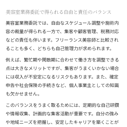
美容室業務委託で気を付けたい税金と手続き
美容室業務委託で得られる自由と責任のバランス
美容室業務委託で忘れがちな税金の基本知
美容室業務委託では、自由なスケジュール調整や施術内
識
容の裁量が得られる一方で、集客や顧客管理、税務対応
美容師業務委託で必要な手続きと注意点
などの責任も伴います。フリーランス美容師と比較され
美容室業務委託の確定申告と経費管理のコ
ることも多く、どちらも自己管理力が求められます。
ツ
例えば、繁忙期や閑散期に合わせて働き方を調整できる
美容室業務委託の税金負担を軽減する方法
点は大きなメリットですが、集客がうまくいかない場合
美容師業務委託で知るべき保険や社会保障
には収入が不安定になるリスクもあります。また、確定
これからの働き方と美容師業務委託の将来性
申告や社会保険の手続きなど、個人事業主としての知識
も欠かせません。
美容室業務委託の将来性と新しい働き方の
展望
このバランスをうまく取るためには、定期的な自己研鑽
美容師業務委託が今後も続く理由と課題
や情報収集、計画的な集客活動が重要です。自分の強み
美容師業務委託の働き方改革と未来予測
や地域ニーズを把握し、安定したキャリアを築くことが