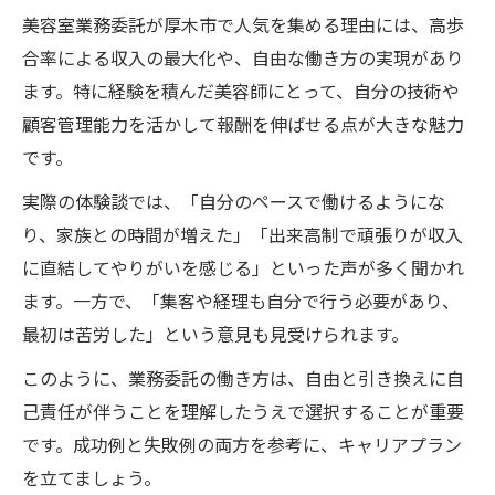
美容室業務委託が厚木市で人気を集める理由には、高歩
美容室個人事業主の強みと将来への展望
合率による収入の最大化や、自由な働き方の実現があり
美容室個人事業主で手に入るキャリアの可
ます。特に経験を積んだ美容師にとって、自分の技術や
能性
顧客管理能力を活かして報酬を伸ばせる点が大きな魅力
業務委託とフリーランス美容師の違いは
です。
美容室業務委託とフリーランス美容師の違
実際の体験談では、「自分のペースで働けるようにな
い解説
り、家族との時間が増えた」「出来高制で頑張りが収入
美容師業務委託とフリーランスの働き方比
に直結してやりがいを感じる」といった声が多く聞かれ
較
ます。一方で、「集客や経理も自分で行う必要があり、
美容師業務委託とフリーランスの契約面の
最初は苦労した」という意見も見受けられます。
違い
このように、業務委託の働き方は、自由と引き換えに自
美容室業務委託のメリットとフリーランス
己責任が伴うことを理解したうえで選択することが重要
の特徴
です。成功例と失敗例の両方を参考に、キャリアプラン
美容室業務委託とフリーランスの収入差を
を立てましょう。
知る