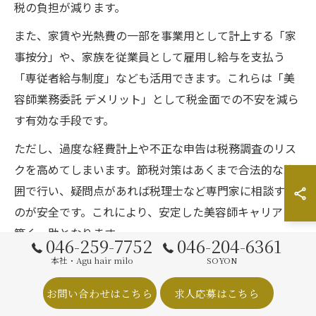
税の負担が減ります。
また、家賃や光熱費の一部を事業用として計上する「家
事按分」や、家族を従業員として雇用し給与を支払う
「専従者給与制度」なども活用できます。これらは「美
容師業務委託 デメリット」として税金面での不安を減ら
す有効な手段です。
ただし、過度な経費計上や不正な申告は税務調査のリス
クを高めてしまいます。節税対策はあくまで合法的な範
囲で行い、疑問点があれば税理士など専門家に相談する
のが安全です。これにより、安定した美容師キャリアを
築く一助となります。
046-259-7752
046-204-6361
本社・Agu hair milo
SOYON
美容師業務委託で知るべき保険や社会保障
お問い合わせはこちら
求人応募はこちら
業務委託や個人事業主として美容室で働く場合、社会保