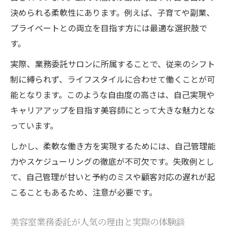
注意
決められる柔軟性にあります。例えば、子育てや副業、
プライベートとの両立を目指す方には最適な選択肢で
美容師業務委託でよくあるトラブルと対策
す。
法
美容室業務委託デメリットを理解し失敗を
実際、業務委託サロンに所属することで、従来のシフト
防ぐ
制に縛られず、ライフスタイルに合わせて働くことが可
業務委託美容師が末路を回避するポイント
能となります。このような自由度の高さは、自己実現や
キャリアアップを目指す美容師にとって大きな魅力とな
美容室業務委託が合わない人の特徴と見極
っています。
め方
個人事業主美容師のメリットを徹底解説
しかし、柔軟な働き方を実現するためには、自己管理能
力やスケジューリングの徹底が不可欠です。失敗例とし
美容室で個人事業主として働く最大のメリ
て、自己管理が甘いと予約のミスや顧客対応の遅れが起
ット
こることもあるため、注意が必要です。
美容室個人事業主の収入相場と成功の秘訣
美容室業務委託と個人事業主の自由な働き
美容室業務委託が人気の理由と実際の体験談
方