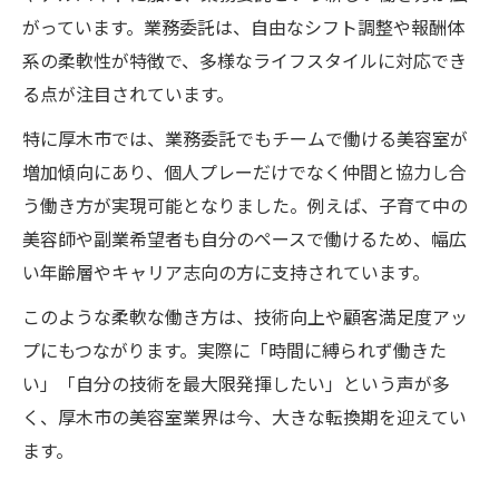
仲間と共に高め合う美容室の魅力ある環境
がっています。業務委託は、自由なシフト調整や報酬体
個人事業主でも仲間と支え合う理由
系の柔軟性が特徴で、多様なライフスタイルに対応でき
美容室業務委託で支え合う文化が根付く理
る点が注目されています。
由
特に厚木市では、業務委託でもチームで働ける美容室が
個人事業主がチームで働くメリットを解説
増加傾向にあり、個人プレーだけでなく仲間と協力し合
美容室での情報共有が成長につながる仕組
う働き方が実現可能となりました。例えば、子育て中の
み
美容師や副業希望者も自分のペースで働けるため、幅広
業務委託美容師が仲間と協力する意義とは
い年齢層やキャリア志向の方に支持されています。
助け合いが生む美容室業務委託の安心感
このような柔軟な働き方は、技術向上や顧客満足度アッ
厚木市で業務委託を選ぶ価値とは何か
プにもつながります。実際に「時間に縛られず働きた
美容室業務委託を選ぶ価値と将来性を探る
い」「自分の技術を最大限発揮したい」という声が多
自由と安定を両立する美容室のワークスタ
く、厚木市の美容室業界は今、大きな転換期を迎えてい
イル
ます。
業務委託が美容師に与える働き方の多様性