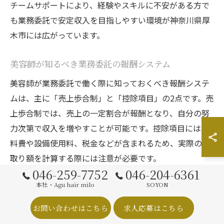
チームサポートにより、経験やスキルに不安がある方で
も業務委託で安定収入を目指しやすい環境が神奈川県厚
木市には広がっています。
美容師が知るべき業務委託の報酬システム
美容師が業務委託で働く際に知っておくべき報酬システ
ムは、主に「売上歩合制」と「控除項目」の2点です。売
上歩合制では、売上の一定割合が報酬となり、自分の努
力次第で収入を増やすことが可能です。控除項目には材
料費や設備使用料、税金などが含まれるため、実際の手
取り額を計算する際には注意が必要です。
046-259-7752
046-204-6361
厚木市の美容室では、報酬システムの詳細を分かりやす
本社・Agu hair milo
SOYON
く説明してくれる店舗が増えています。契約前にしっか
りと確認し、納得したうえで働き始めれば、トラブルや
お問い合わせはこちら
求人応募はこちら
後悔を防ぐことができます。特に、初めて業務委託に挑