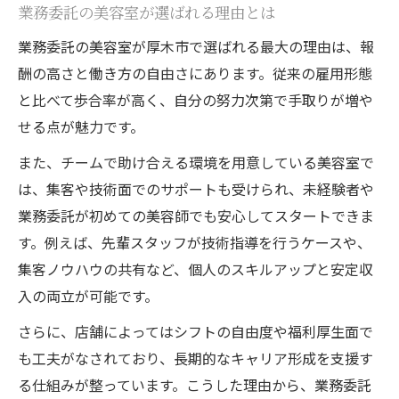
業務委託の美容室が選ばれる理由とは
美容室で実感する業務委託の魅力的な条件
業務委託の美容室が厚木市で選ばれる最大の理由は、報
美容室業務委託で理想の収入を目指す理由
酬の高さと働き方の自由さにあります。従来の雇用形態
高収入へ近づく美容室ワークモデル解説
と比べて歩合率が高く、自分の努力次第で手取りが増や
美容室業務委託で収入アップを実現する方
せる点が魅力です。
法
また、チームで助け合える環境を用意している美容室で
業務委託美容師の歩合と手取りの仕組み解
は、集客や技術面でのサポートも受けられ、未経験者や
説
業務委託が初めての美容師でも安心してスタートできま
美容室で高収入を目指す働き方のポイント
す。例えば、先輩スタッフが技術指導を行うケースや、
業務委託でも安定収入が見込める理由とは
集客ノウハウの共有など、個人のスキルアップと安定収
美容師が知るべき業務委託の報酬システム
入の両立が可能です。
業務委託美容師の働き方改革と成功法則
さらに、店舗によってはシフトの自由度や福利厚生面で
美容室業務委託で成功するための働き方改
も工夫がなされており、長期的なキャリア形成を支援す
革
る仕組みが整っています。こうした理由から、業務委託