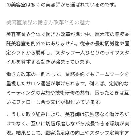
業務委託美容師が実践するスキルアップ法
の美容室は多くの美容師から選ばれているのです。
美容室で成果を上げるための行動習慣とは
美容室業界の働き方改革とその魅力
業務委託美容師の成長を支える環境づくり
美容室で輝くための自己ブランディング術
美容室業界全体で働き方改革が進む中、厚木市の業務委
託美容室も例外ではありません。従来の長時間労働や固
定シフトから脱却し、スタッフ一人ひとりのライフスタ
イルを尊重する動きが強まっています。
働き方改革の一例として、業務委託でもチームワークを
重視したサロン運営が挙げられます。例えば、定期的な
ミーティングの実施や技術研修の共有、困ったときは互
いにフォローし合う文化が根付いています。
こうした取り組みにより、美容師は孤独感なく働けるだ
けでなく、互いに切磋琢磨しながら成長できる環境が実
現。結果として、顧客満足度の向上やスタッフ定着率ア