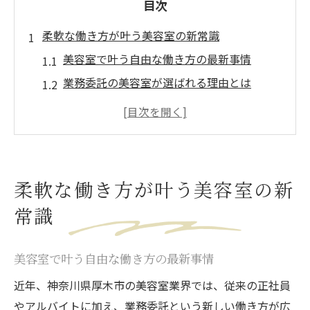
目次
柔軟な働き方が叶う美容室の新常識
美容室で叶う自由な働き方の最新事情
業務委託の美容室が選ばれる理由とは
美容室業界の働き方改革とその魅力
柔軟なシフト制が美容師に与える影響
美容室業務委託の自由度と安定収入の関係
チーム力を活かす業務委託美容師の魅力
柔軟な働き方が叶う美容室の新
美容室で感じる業務委託とチームの相乗効
常識
果
業務委託美容師が協力し合う働き方の実例
美容室で叶う自由な働き方の最新事情
チームワークを重視する美容室の特徴とは
近年、神奈川県厚木市の美容室業界では、従来の正社員
美容室業務委託で支え合うメリットを解説
やアルバイトに加え、業務委託という新しい働き方が広