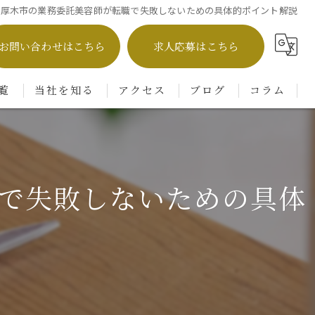
県厚木市の業務委託美容師が転職で失敗しないための具体的ポイント解説
お問い合わせはこちら
求人応募はこちら
覧
当社を知る
アクセス
ブログ
コラム
業務委託
株式会社フラット
フリーランス
Agu hair milo 本厚木店
で失敗しないための具体
転職
SOYON 本厚木店
主婦
高収入