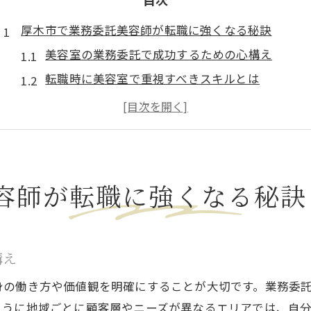
厚木市で業務委託美容師が転職に強くなる秘訣
美容室の業務委託で成功するための心構え
転職時に美容室で重視すべきスキルとは
厚木市で選ばれる美容室の特徴と見極め方
業務委託美容師が知るべき転職成功の流れ
美容室での集客力アップに欠かせない工夫
美容室の選び方で転職失敗を防ぐポイント
容師が転職に強くなる秘訣
美容室の雰囲気や客層を見極める方法
業務委託契約時に確認すべき美容室の条件
美容室選びで重視したい給与と働き方
構え
集客や指名獲得に強い美容室の探し方
身の働き方や価値観を明確にすることが大切です。業務委
美容室転職で口コミや評判を活用するコツ
ように地域ごとに顧客層やニーズが異なるエリアでは、自