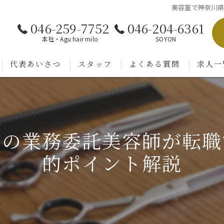
美容室で神奈川
046-259-7752
046-204-6361
本社・Agu hair milo
SOYON
代表あいさつ
スタッフ
よくある質問
求人一
市の業務委託美容師が転職
的ポイント解説