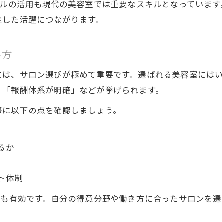
ールの活用も現代の美容室では重要なスキルとなっていま
美容室の労働条件や福利厚生のチェック方法
定した活躍につながります。
業務委託美容師に必要な社会保障の知識
美容室転職前に確認したい契約内容
め方
厚木市の美容室で安心できる職場環境とは
には、サロン選びが極めて重要です。選ばれる美容室には
美容室のサポート体制や教育環境の重要性
」「報酬体系が明確」などが挙げられます。
理想の働き方を実現する転職準備の極意
際に以下の点を確認しましょう。
美容室での転職に向けた自己分析の進め方
業務委託美容師が目指すキャリアプラン
るか
美容室転職後の収入アップ戦略を考える
転職活動で美容室の面接を成功させる秘訣
ト体制
業務委託で理想の働き方を叶える準備方法
とも有効です。自分の得意分野や働き方に合ったサロンを