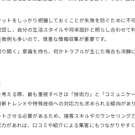
自由な働き方を叶える業務委託美容師の心得
業務委託で叶える美容室の働き方の自由度
リットをしっかり把握しておくことが失敗を防ぐために不
美容室で自分らしさを発揮するコツ
確認し、自分の生活スタイルや将来設計と照らし合わせて
SNS活用で美容室の集客力を高める方法
失敗例も多いので、慎重な情報収集が重要です。
美容室業務委託の時間管理と自己ブランディング
切り開く」意識を持ち、何かトラブルが生じた場合も冷静
収入と自由を両立する美容室での工夫
業務委託だからこそ知りたい転職の注意点
美容室で業務委託を始める前の注意事項
は
業務委託美容師が陥りやすいトラブル事例
を考える際、最も重視すべきは「技術力」と「コミュニケ
美容室の契約内容と経費負担の確認ポイント
最新トレンドや特殊技術への対応力も求められる傾向があ
失敗しない美容室の選び方と比較方法
ートさせる必要があるため、接客スキルやカウンセリング
美容室転職時にデメリットを回避する対策
案力があれば、口コミや紹介による集客にもつながりやす
厚木市美容室で安心して働くための確認事項