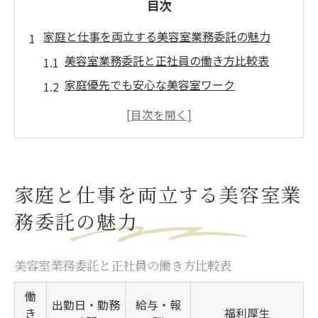
目次
家庭と仕事を両立する美容室業務委託の魅力
美容室業務委託と正社員の働き方比較表
家庭優先でも安心な美容室ワーク
両立を叶える業務委託のサポート体制
柔軟シフトで子育てママも活躍できる理由
美容室業務委託なら家族時間も充実
自由な働き方を叶える厚木市Aguの美容室体験
家庭と仕事を両立する美容室業
厚木市Agu美容室の働き方パターン一覧
務委託の魅力
自分のペースで働く美容室体験談
美容室業務委託ならではの自由な時間設計
美容室業務委託と正社員の働き方比較表
厚木市で叶う理想の美容室ライフ
働
Agu美容室で実現する柔軟なシフト管理
出勤日・勤務
給与・報
き
福利厚生