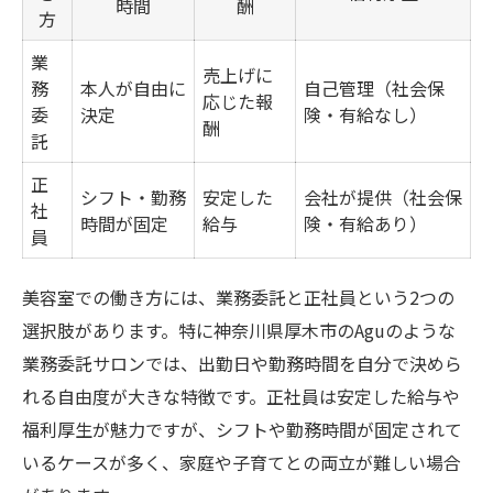
時間
酬
ママ美容師が業務委託で選ぶ理由と実際の声
方
ママ美容師が業務委託を選ぶ主な理由一覧
業
売上げに
実際に感じた美容室業務委託の魅力
務
本人が自由に
自己管理（社会保
応じた報
委
決定
険・有給なし）
業務委託で得られる安心感ややりがい
酬
託
美容室でママが語る業務委託の体験談
正
シフト・勤務
安定した
会社が提供（社会保
選ばれる美容室業務委託のポイント集
社
時間が固定
給与
険・有給あり）
員
ワークライフバランス実現へ美容室での新提案
美容室業務委託で実現するバランス術
美容室での働き方には、業務委託と正社員という2つの
ワークライフバランスを保つコツ
選択肢があります。特に神奈川県厚木市のAguのような
美容室業務委託が叶える新しい働き方
業務委託サロンでは、出勤日や勤務時間を自分で決めら
家庭と仕事の両立を支える制度紹介
れる自由度が大きな特徴です。正社員は安定した給与や
ママ美容師向けワークライフバランスの秘
福利厚生が魅力ですが、シフトや勤務時間が固定されて
訣
いるケースが多く、家庭や子育てとの両立が難しい場合