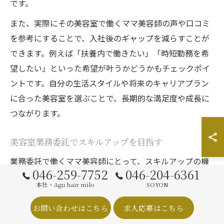
です。
また、実際にその美容室で働くママ美容師の声や口コミ
を参考にすることで、入社後のギャップを減らすことが
できます。例えば「扶養内で働きたい」「時短勤務を希
望したい」といった希望が叶うかどうかもチェックポイ
ントです。自分の生活スタイルや将来のキャリアプラン
に合った美容室を選ぶことで、長期的な満足度や成長に
つながります。
美容室業務委託でスキルアップを目指す
業務委託で働くママ美容師にとって、スキルアップの機
046-259-7752
046-204-6361
会が多いことも大きなメリットです。Aguのような業務
本社・Agu hair milo
SOYON
委託型美容室では、幅広い客層や多彩なメニューに携わ
れるため、現場で実践的な技術を磨くことができます。
お問い合わせはこちら
求人応募はこちら
さらに、自由な時間設定により、自主的な勉強会や講習