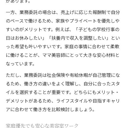
業務委託が叶える自分らしい美容師キャリア
があります。
業務委託と美容師キャリアの発展パターン
一方、業務委託の場合は、売上げに応じた報酬制で自分
比較
のペースで働けるため、家族やプライベートを優先しや
自分らしく働くための美容室選び方
すいのがメリットです。例えば、「子どもの学校行事の
日はお休みしたい」「扶養内で収入を調整したい」とい
美容室業務委託でスキルアップを目指す
った希望も叶いやすいです。家庭の事情に合わせて柔軟
キャリア形成を支える業務委託の利点
に働けることが、ママ美容師にとって大きな安心材料と
美容師として成長できる業務委託環境
なっています。
厚木市で始めるママ美容師の新しい働き方指南
ただし、業務委託は社会保険や有給休暇が自己管理にな
厚木市ママ美容師向け働き方事例集
るため、働き方の違いをよく理解し、自分に合ったスタ
新しい美容室業務委託の始め方ガイド
イルを選択することが重要です。どちらにもメリット・
ママ美容師が厚木市で輝くコツ
デメリットがあるため、ライフスタイルや目指すキャリ
業務委託で叶える理想の働き方
アに合わせて働き方を比較検討しましょう。
厚木市でママ美容師が選ぶ理由とは
家庭優先でも安心な美容室ワーク