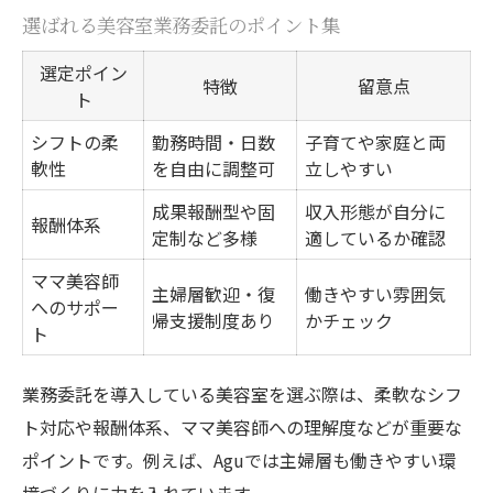
選ばれる美容室業務委託のポイント集
選定ポイン
特徴
留意点
ト
シフトの柔
勤務時間・日数
子育てや家庭と両
軟性
を自由に調整可
立しやすい
成果報酬型や固
収入形態が自分に
報酬体系
定制など多様
適しているか確認
ママ美容師
主婦層歓迎・復
働きやすい雰囲気
へのサポー
帰支援制度あり
かチェック
ト
業務委託を導入している美容室を選ぶ際は、柔軟なシフ
ト対応や報酬体系、ママ美容師への理解度などが重要な
ポイントです。例えば、Aguでは主婦層も働きやすい環