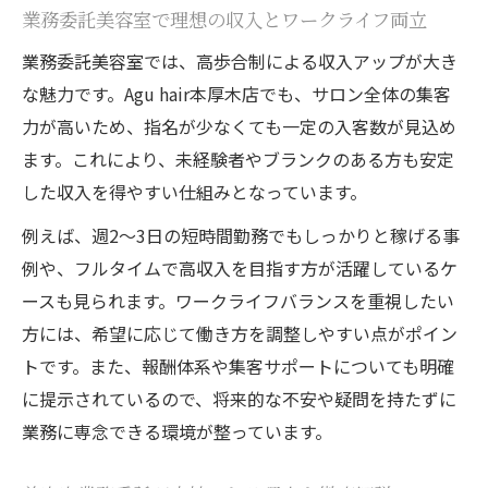
業務委託美容室で理想の収入とワークライフ両立
未経験から始める美容室業務委託の安心ポイン
業務委託美容室では、高歩合制による収入アップが大き
ト
な魅力です。Agu hair本厚木店でも、サロン全体の集客
未経験でも安心の美容室業務委託サポート
力が高いため、指名が少なくても一定の入客数が見込め
体制
ます。これにより、未経験者やブランクのある方も安定
美容室業務委託で得られる研修と成長の機
した収入を得やすい仕組みとなっています。
会
例えば、週2～3日の短時間勤務でもしっかりと稼げる事
業務委託美容室で初めてでも安心して働け
例や、フルタイムで高収入を目指す方が活躍しているケ
る
ースも見られます。ワークライフバランスを重視したい
美容室業務委託が未経験者に人気の理由
方には、希望に応じて働き方を調整しやすい点がポイン
未経験からでも美容室業務委託で高収入を
トです。また、報酬体系や集客サポートについても明確
実現
に提示されているので、将来的な不安や疑問を持たずに
美容室で本当に高収入を実現するためのヒント
業務に専念できる環境が整っています。
美容室業務委託で収入アップを目指す具体
策