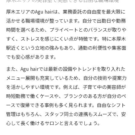
軽減
厚木エリアのAgu hairは、業務委託の自由度を最大限に
業務委託美容室ならではの働きやすさを実
活かせる職場環境が整っています。自分で出勤日や勤務
感
時間を選べるため、プライベートとのバランスが取りや
美容室業務委託で地域密着型の働き方が実
すく、ストレスを感じにくい点が特徴です。特に本厚木
現
駅近くという立地の強みもあり、通勤の利便性や集客面
駅近美容室で新規顧客獲得チャンスが広が
でも安心感があります。
る
また、Agu hairでは最新の設備やトレンドを取り入れた
集客力が魅力の美容室で理想の働き方を発見
メニュー展開も充実しているため、自分の技術や提案力
集客力のある美容室が選ばれる理由を解説
を活かしやすい環境です。例えば、子育て中の美容師が
美容室業務委託で安定集客を実現する秘訣
時短勤務で働くケースや、ブランクのある方が自分のペ
美容室の集客サポートで安心スタートを切
ースで復帰できる事例も多く見られます。自由なシフト
る
管理はもちろん、スタッフ同士の連携もスムーズで、安
心して長く働けるサロンと言えるでしょう。
集客力が高い美容室で理想の収入を叶える
美容室業務委託で新規客対応のコツを学ぶ