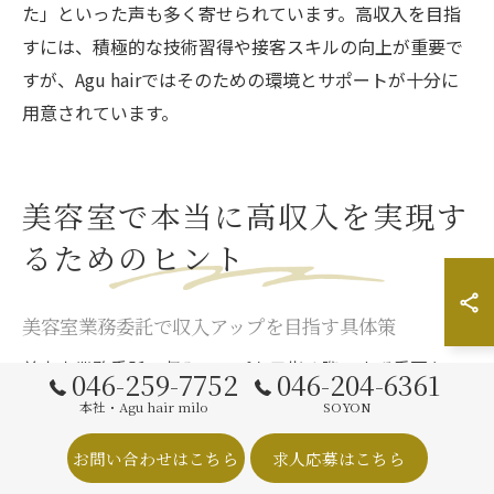
た」といった声も多く寄せられています。高収入を目指
すには、積極的な技術習得や接客スキルの向上が重要で
すが、Agu hairではそのための環境とサポートが十分に
用意されています。
美容室で本当に高収入を実現す
るためのヒント
美容室業務委託で収入アップを目指す具体策
美容室業務委託で収入アップを目指す際、まず重要なの
046-259-7752
046-204-6361
は集客力の高いサロンを選ぶことです。神奈川県厚木市
本社・Agu hair milo
SOYON
本厚木駅近くのAgu hairは、独自の集客システムとブラ
お問い合わせはこちら
求人応募はこちら
ンド力で、指名が少ないスタイリストでも安定した入客