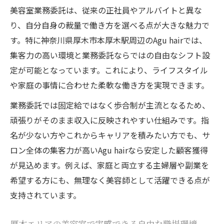
自由と高収入が両立する美容室の働き方探求
美容室業務委託は、従来の正社員やアルバイトと異な
美容室業務委託で叶う自由な働き方の真髄
り、自分自身の裁量で働き方を選べる点が大きな魅力で
す。特に神奈川県厚木市本厚木駅周辺のAgu hairでは、
高収入を目指すなら美容室業務委託がおす
集客力の高い環境と業務委託ならではの自由なシフト設
すめ
定が可能となっています。これにより、ライフスタイル
自由シフト制の美容室で生活リズムを最適
や家庭の事情に合わせた柔軟な働き方を実現できます。
化
美容室業務委託で安定収入を実現するポイ
業務委託では固定給ではなく歩合制が主流となるため、
ント
頑張りがそのまま収入に反映されやすい仕組みです。指
名が少ない方やこれからキャリアを積みたい方でも、サ
プライベートも充実する美容室働き方の工
ロン全体の集客力が高いAgu hairなら安定した顧客獲得
夫
が見込めます。例えば、家庭と両立する主婦層や副業を
本厚木駅近で業務委託美容師を目指す理由
希望する方にも、無理なく美容師として活躍できる点が
美容室業務委託が本厚木駅周辺で選ばれる
支持されています。
背景
本厚木駅近くの美容室で叶う通勤ストレス
厚木エリアの美容室で実感できる自由な職場環境