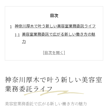
目次
神奈川厚木で叶う新しい美容室業務委託ライフ
美容室業務委託で広がる新しい働き方の魅
力
厚木エリアの美容室で実感できる自由な職
場環境
業務委託美容室で理想の収入とワークライ
フ両立
神奈川厚木で叶う新しい美容室
美容室業務委託が支持される理由を徹底解
業務委託ライフ
説
新時代の美容室で自分らしいキャリアを築
く方法
美容室業務委託で広がる新しい働き方の魅力