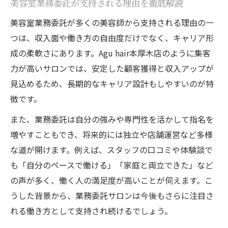
美容室業務委託が支持される理由を徹底解説
高収入を実現する美容室での働き方とは
美容室業務委託が多くの美容師から支持される理由の一
美容室業務委託で収入を最大化するコツ
つは、収入面や働き方の自由度だけでなく、キャリア形
成果を出す美容室業務委託のポイント解説
成の柔軟さにあります。Agu hair本厚木店のように集客
力が高いサロンでは、安定した顧客獲得と収入アップが
美容室業務委託で理想収入に近づく方法
見込めるため、長期的なキャリア設計もしやすいのが特
徴です。
また、業務委託は自分の強みや専門性を活かして指名を
増やすこともでき、将来的には独立や店舗運営など多様
な道が開けます。例えば、スタッフの口コミや体験談で
も「自分のペースで働ける」「家庭と両立できた」など
の声が多く、働く人の満足度が高いことが伺えます。こ
うした背景から、業務委託サロンは今後もさらに注目さ
れる働き方として支持され続けるでしょう。