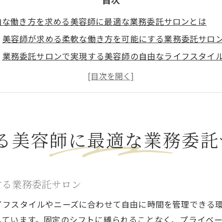
由な働き方を求める美容師に最適な業務委託サロンとは
美容師が求める柔軟な働き方を可能にする業務委託サロ
業務委託サロンで実現する美容師の自由なライフスタイ
厚木市での業務委託サロンの選び方とそのメリット
美容師としての自立を応援する業務委託サロンの特徴
クリエイティブな働き方を支える業務委託サロンの魅力
厚木市で自由を手に入れる美容師のためのサロン選び
る美容師に最適な業務委託
木市で美容師が業務委託サロンを選ぶべき理由
厚木市の美容市場で業務委託サロンが支持される理由
美容師にとっての業務委託サロンの魅力的な選択肢
する業務委託サロン
厚木市で業務委託サロンを選ぶべきポイント
イフスタイルやニーズに合わせて自由に時間を管理できる
美容師に最適な働き方を提供する厚木市の業務委託サロ
しています。固定のシフトに縛られることなく、プライベ