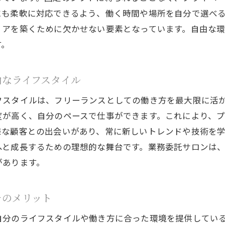
業務委託サロンが厚木市の美容師に与えるメリット
にも柔軟に対応できるよう、働く時間や場所を自分で選べ
厚木市で業務委託サロンを選択する際の重要な要因
リアを築くために欠かせない要素となっています。自由な
容師の創造性を活かす厚木市の業務委託サロンの魅力
す。
厚木市の業務委託サロンで創造性を発揮する美容師の方
美容師の個性を尊重する業務委託サロンの特長
由なライフスタイル
美容師の創造力を引き出す厚木市の業務委託サロン
フスタイルは、フリーランスとしての働き方を最大限に活
業務委託サロンで美容師が新しいスタイルを創造する
度が高く、自分のペースで仕事ができます。これにより、
美容師のアイデアを形にする厚木市の業務委託サロン
様な顧客との出会いがあり、常に新しいトレンドや技術を
へと成長するための理想的な舞台です。業務委託サロンは
創造性を活かす美容師のための厚木市の業務委託サロン
があります。
定観念を打破する業務委託サロンでの美容師の働き方
美容師の常識を覆す業務委託サロンの働き方
そのメリット
業務委託サロンで実現する美容師の新しいキャリアパス
自分のライフスタイルや働き方に合った環境を提供してい
厚木市の業務委託サロンで革新的な働き方を探る