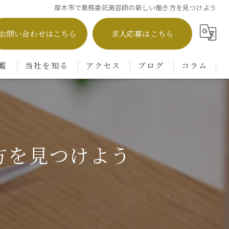
厚木市で業務委託美容師の新しい働き方を見つけよう
お問い合わせはこちら
求人応募はこちら
覧
当社を知る
アクセス
ブログ
コラム
業務委託
株式会社フラット
フリーランス
Agu hair milo 本厚木店
方を見つけよう
転職
SOYON 本厚木店
主婦
高収入