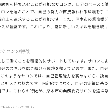
の顧客を持ち込むことが可能なサロンは、自分のペースで
業務委託サロンでの柔軟な働き方が美容師に与える影響
サロンを選ぶことで、自己の努力が直接報われる環境を手
固定観念を超えた美容師の働き方を追求する業務委託サ
術向上を追求することが可能です。また、厚木市の業務委
美容師が業務委託サロンで新しい働き方を模索する
ンスが豊富です。これにより、常に新しいスキルを磨き続
木市の業務委託サロンで得られる美容師の新たなスキル
業務委託サロンで美容師が磨くべき新しい技術
厚木市の業務委託サロンで習得する最新トレンド
託サロンの特徴
美容師が業務委託サロンで高めるスキルセット
立して働くことを積極的にサポートしています。サロンに
厚木市の業務委託サロンで得る技術向上の機会
自分のスキルを磨き続ける環境を整えています。また、自
スキルアップを目指す美容師に業務委託サロンが提供す
。このようなサロンでは、自己管理能力を高めながら、独
美容師の成長を促す厚木市の業務委託サロンの役割
ことも大きな魅力です。固定給ではなく、自分の実績に基
容師が厚木市の業務委託サロンで築くキャリアの可能性
境です。これらの特徴が、厚木市の業務委託サロンを選ぶ
厚木市の業務委託サロンで築く美容師の未来像
業務委託サロンでの経験が美容師のキャリアに与える影
委託サロンの魅力