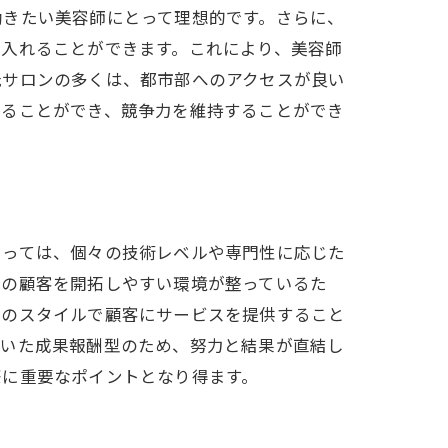
働きたい美容師にとって理想的です。さらに、
に入れることができます。これにより、美容師
ロン
託サロンの多くは、都市部へのアクセスが良い
けることができ、競争力を維持することができ
よっては、個々の技術レベルや専門性に応じた
分の顧客を開拓しやすい環境が整っているた
る環境
自のスタイルで顧客にサービスを提供すること
づいた成果報酬型のため、努力と結果が直結し
際に重要なポイントとなり得ます。
響