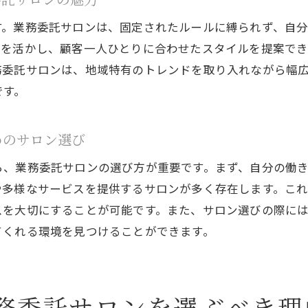
キャリアアップを目指す美容師に業務委託サロンが与え
す。業務委託サロンは、固定されたルールに縛られず、自
厚木市の業務委託サロンで美容師が開拓する新たな道
アを活かし、顧客一人ひとりに合わせたスタイルを提案で
業務委託サロンで美容師が実現するキャリアの多様性
務委託サロンは、地域特有のトレンドを取り入れながら幅
です。
美容師のキャリア形成を支える厚木市の業務委託サロン
木市の美容師が業務委託サロンで自分らしさを発揮する方
めのサロン選び
美容師が業務委託サロンで個性を発揮するための戦略
厚木市の業務委託サロンで美容師が独自性を表現する方
ら、業務委託サロンの選び方が重要です。まず、自分の働
や多様なサービスを提供するサロンが多く存在します。こ
美容師が自分らしさを追求する厚木市の業務委託サロン
スを大切にすることが可能です。また、サロン選びの際に
業務委託サロンで美容師が自分のスタイルを確立する
てくれる環境を見つけることができます。
個性を活かす美容師のための厚木市の業務委託サロン
美容師が業務委託サロンで自分らしさを最大限に引き出
務委託サロンで厚木市の美容師が未来を切り開く
務委託サロンを選ぶべき理