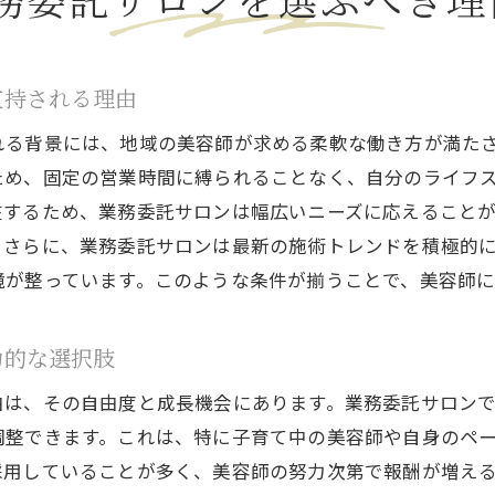
厚木市の業務委託サロンが美容師の未来を変える理由
美容師が業務委託サロンで築く厚木市の新しいビジョン
業務委託サロンで美容師が描く厚木市における未来
支持される理由
厚木市の美容師が業務委託サロンを通じて開く新たな扉
れる背景には、地域の美容師が求める柔軟な働き方が満た
業務委託サロンで美容師が未来を創造する厚木市
ため、固定の営業時間に縛られることなく、自分のライフ
美容師の未来を切り開く厚木市の業務委託サロンの役割
在するため、業務委託サロンは幅広いニーズに応えること
。さらに、業務委託サロンは最新の施術トレンドを積極的
境が整っています。このような条件が揃うことで、美容師に
力的な選択肢
由は、その自由度と成長機会にあります。業務委託サロン
調整できます。これは、特に子育て中の美容師や自身のペ
採用していることが多く、美容師の努力次第で報酬が増え