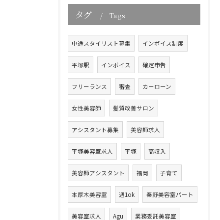
タグ
Tags
中途スタイリスト募集
インボイス制度
平塚駅
インボイス
確定申告
フリーランス
審査
カーローン
女性美容師
髪質改善サロン
アシスタント募集
美容師求人
平塚美容室求人
平塚
高収入
美容師アシスタント
福岡
子育て
本厚木美容室
週1ok
秦野美容室パート
美容室求人
Agu
業務委託美容室